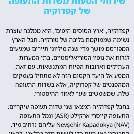
שירותי הסעות משדות התעופה
של קפדוקיה
קפדוקיה, 'ארץ הסוסים היפים', היא ממלכה עוצרת
נשימה שממוקמת בליבה של טורקיה. חבל הארץ
המפורסם מושך מדי שנה מיליוני תיירים שמגיעים
לגלות את נופיו הסוריאליסטיים, בתי המערות
העתיקים וארובות הפיות המתנשאות. עם זאת,
המסע אל היעד הקסום הזה לא מתחיל בעמקים
המהפנטים של קפדוקיה, אלא בשדות התעופה
שלה, שמשמשים שער לאזור ההיסטורי.
בחבל קפדוקיה תמצאו שני שדות תעופה עיקריים:
התעופה קייסרי ארקילט (ASR) ונמל התעופה
Nevşehir Kapadokya (NAV) עליהם נרחיב מיד.
התכנסנו כאן היום כדי לעשות סדר בבלאגן- להציג