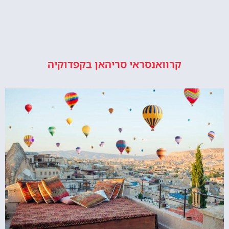
קרוואנסראי סריהאן בקפדוקיה