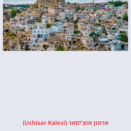
ארמון אוצ'יסאר (Uchisar Kalesi)