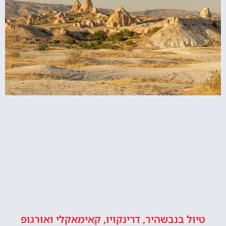
טיול בנבשהיר, דרינקויו, קאימאקלי ואורגופ