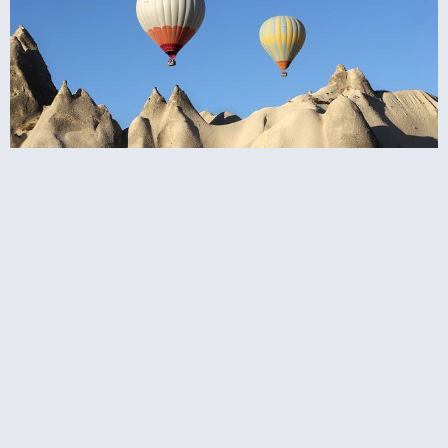
מבצר אוצ'יסאר בקפדוקיה