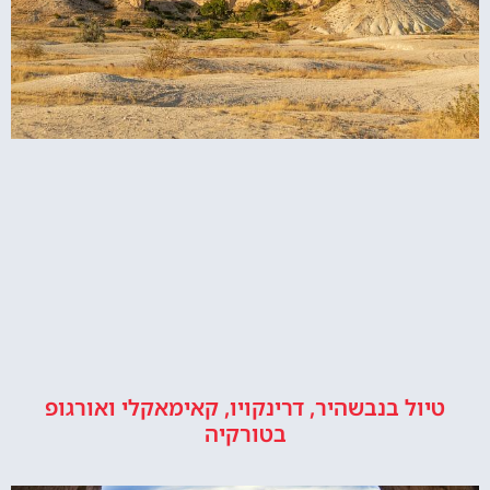
טיול בנבשהיר, דרינקויו, קאימאקלי ואורגופ
בטורקיה