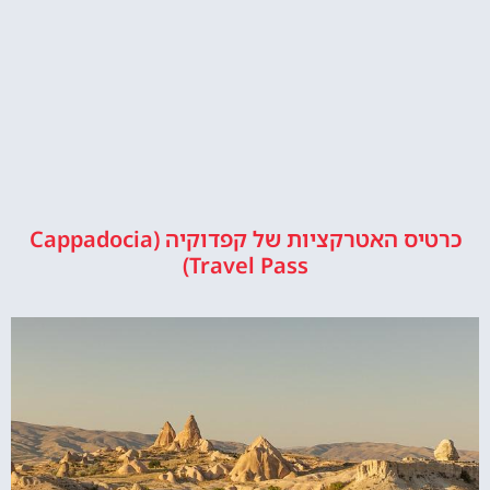
כרטיס האטרקציות של קפדוקיה (Cappadocia
Travel Pass)