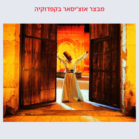
מבצר אוצ'יסאר בקפדוקיה