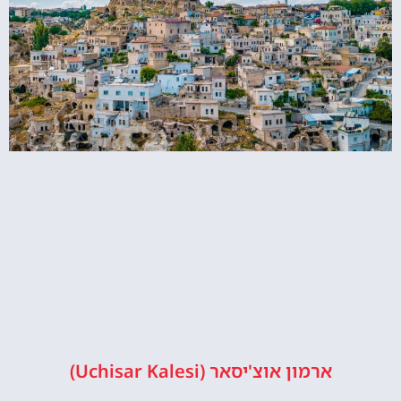
ארמון אוצ'יסאר (Uchisar Kalesi)