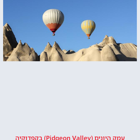
עמק היונים (Pidgeon Valley) בקפדוקיה