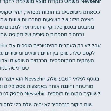
Nevsehir משמש כנקודת מוצא מושלמת לחקר הארץ יוצאת הדופן הזו.
כשאתם משוטטים ברחובות נבסהיר, תהיו שקועי
מציגה מיזוג של השפעות מתרבויות שונות שהט
ממבנים בסגנון סלג'וקי ועותומני ועד למבנים
נבסהיר מספרות סיפורים של תקופה שחל
לקסם שלה. שוכן בין הרים נישאים ומישורים עצ
העמקים המחוספסים, הכרמים השופעים וארוב
שמרגישה כמו 
בנוסף לפלאי הטבע
מורשתה וחוגגת אותה באמצעות פסטיבלים ומסו
לשווקים מקומיים תוססים, Nevsehir מספק למבקרים הצצה אותנטית אל השטיח התרבותי של האזור.
שום ביקור בנבסהיר לא יהיה שלם בלי לחקו