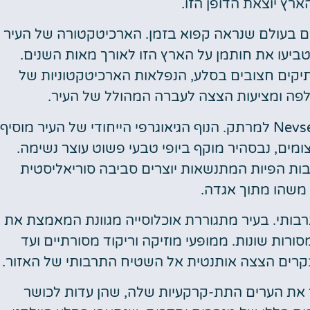
ם בעולם שנראה קפוא בזמן. הארכיטקטורה של העיר
ביעו את חותמן על הארץ הזו לאורך מאות השנים.
 עתיקים חצובים בסלע, הנפלאות הארכיטקטוניות של
פה ומציעות הצצה לעברה המהולל של העיר.
אבל לא רק האתרים ההיסטוריים הופכים את Nevsehir למרתק. הנוף הגיאוגרפי הייחודי של העיר מוסיף
ומים, נבסהיר מוקף ביופי טבעי פשוט עוצר נשימה.
ות הפיות המתנשאות יוצרים סביבה סוריאליסטית
משהו מתוך אגדה.
 שלה, Nevsehir הוא אוצר תרבותי. בעיר מתגוררת אוכלוסייה מגוונת המאמצת את
רות שונות. ממופעי מוזיקה וריקוד מסורתיים ועד
ר את הערים התת-קרקעיות שלה, שהן עדות לכושר