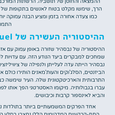
ההמצאה והחוסן של תושביה. הרשתות המורכבות
הרך, שימשו מקלט בטוח לאנשים בתקופות של פ
כמו צעדה אחורה בזמן ומציע הבנה עמוקה יו
התמוד
ההיסטוריה העשירה של Nevsehir: Prequel לקפדוקיה?
ההיסטוריה של נבסהיר שזורה באופן עמוק עם אזו
שמחכים למבקרים ביעד הנודע הזה. עם עדויות ל
נבסהיר הייתה עדה לעלייתן ולנפילה של ציוויליזצי
הביזנטים, הסלג'וקים והעות'מאנים הותירו כולם
התרבותית והארכיטקטונית שלה. העיר שימשה כצ
עברו בגבולותיה. מיקומו האסטרטגי הפך אותו לפר
והביא לאינספור קרבות וכיבושים.
אחד הפרקים המשמעותיים ביותר בתולדות נ
התת-קרקעיים המדהימים הללו נחצבו בסלע הוול