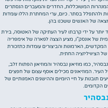
מנהרות המשוכללות, החדרים והמעברים הנסתרים
ת ולהתפלל בסתר. כיום, ערי המחתרת הללו עומדות
מצאה של האנשים ששכנו בהן.
ת של Nevsehir מודגשת עוד יותר על ידי קרבתו לעיר העתיקה של האטוסה, בירת
ית של אונסק"ו, מציע הצצה לפארה של אימפריה
 מ-3,000 שנה. חורבות המקדשים, הארמונות והביצורים עומדות כתזכורת
ל הציוויליזציה החתית.
סהיר, כמו מוזיאון נבסהיר והמוזיאון הפתוח זלב,
עיר. המוזיאונים מכילים אוסף עצום של חפצים
יעים תובנות על חיי היומיום וההישגים האמנותיים של
 הקדומים.
בסהיר