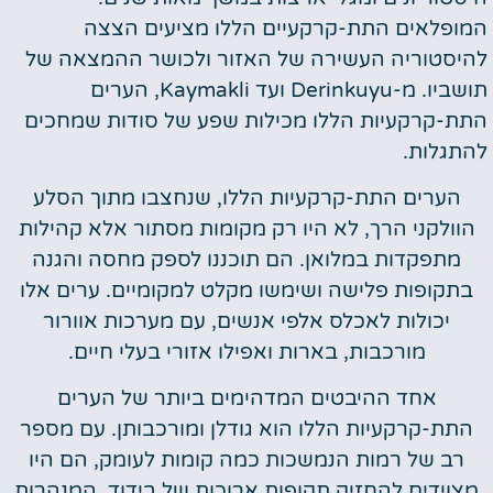
המופלאים התת-קרקעיים הללו מציעים הצצה
להיסטוריה העשירה של האזור ולכושר ההמצאה של
תושביו. מ-Derinkuyu ועד Kaymakli, הערים
התת-קרקעיות הללו מכילות שפע של סודות שמחכים
להתגלות.
הערים התת-קרקעיות הללו, שנחצבו מתוך הסלע
הוולקני הרך, לא היו רק מקומות מסתור אלא קהילות
מתפקדות במלואן. הם תוכננו לספק מחסה והגנה
בתקופות פלישה ושימשו מקלט למקומיים. ערים אלו
יכולות לאכלס אלפי אנשים, עם מערכות אוורור
מורכבות, בארות ואפילו אזורי בעלי חיים.
אחד ההיבטים המדהימים ביותר של הערים
התת-קרקעיות הללו הוא גודלן ומורכבותן. עם מספר
רב של רמות הנמשכות כמה קומות לעומק, הם היו
מצוידים להחזיק תקופות ארוכות של בידוד. המנהרות