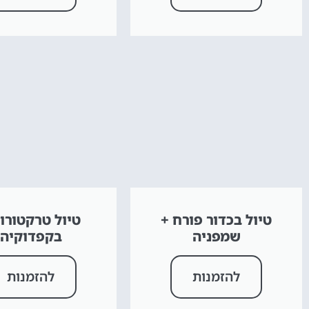
טיול בכדור פורח +
טיול טרקטורונ
שמפניה
בקפדוקיה
להזמנות
להזמנות