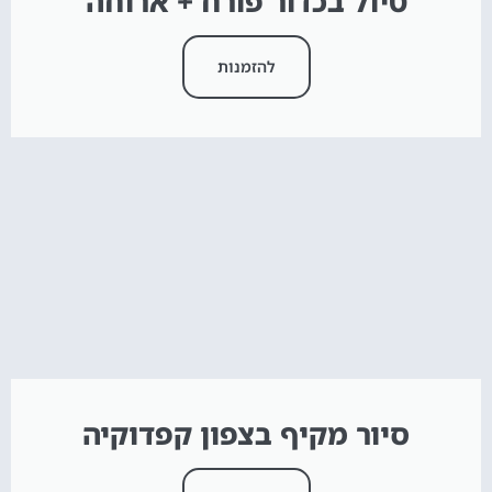
טיול בכדור פורח + ארוחה
להזמנות
סיור מקיף בצפון קפדוקיה