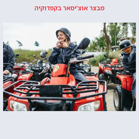
מבצר אוצ'יסאר בקפדוקיה