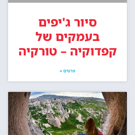
סיור ג'יפים
בעמקים של
קפדוקיה – טורקיה
פרטים »